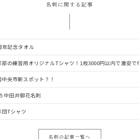
名刺に関する記事
0周年記念タオル
球部の練習用オリジナルTシャツ！1枚3000円以内で激安で
国中央市新スポット？！
25 中田井御花名刺
年団Tシャツ
名刺の記事一覧へ