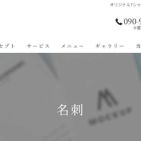
オリジナルTシャ
090-
※営
セプト
サービス
メニュー
ギャラリー
名刺