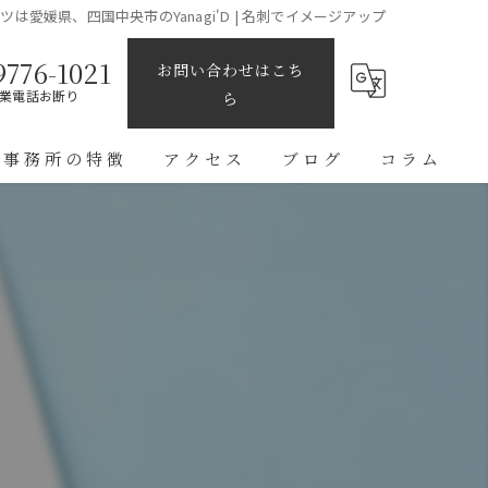
ツは愛媛県、四国中央市のYanagi'D | 名刺でイメージアップ
9776-1021
お問い合わせはこち
業電話お断り
ら
当事務所の特徴
アクセス
ブログ
コラム
通販
名刺
ロゴマーク
安い
おしゃれ