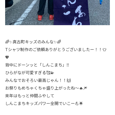
🌈✨真古町キッズのみんな✨🌈
Tシャツ制作のご依頼ありがとうございましたー！！👕
💖
背中にドーンッと「しんこまち」‼️
ひらがなが可愛すぎる🥰💫
みんなでおそろい最高じゃん！！🙌
お祭りもめちゃくちゃ盛り上がったね〜🔥🎆
来年はもっと仲間ふやして
しんこまちキッズパワー全開でいこー💪🌟