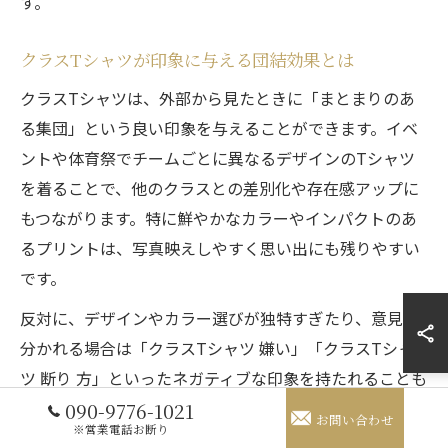
す。
クラスTシャツが印象に与える団結効果とは
クラスTシャツは、外部から見たときに「まとまりのあ
る集団」という良い印象を与えることができます。イベ
ントや体育祭でチームごとに異なるデザインのTシャツ
を着ることで、他のクラスとの差別化や存在感アップに
もつながります。特に鮮やかなカラーやインパクトのあ
るプリントは、写真映えしやすく思い出にも残りやすい
です。
反対に、デザインやカラー選びが独特すぎたり、意見が
分かれる場合は「クラスTシャツ 嫌い」「クラスTシャ
ツ 断り 方」といったネガティブな印象を持たれることも
あります。団結を意識するなら、シンプルで万人受けす
090-9776-1021
お問い合わせ
※営業電話お断り
るデザインを心がけ、クラス全員の納得感を大切にしま