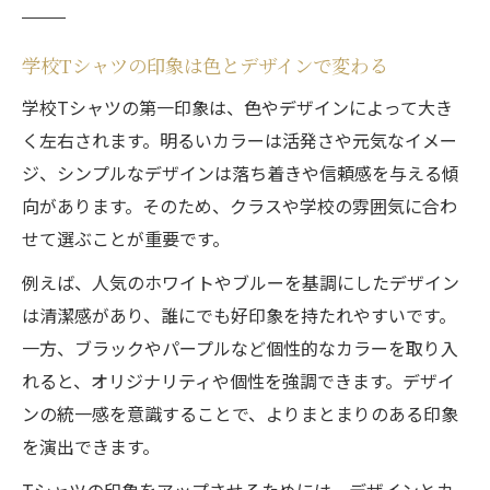
点
学校Tシャツの印象は色とデザインで変わる
学校Tシャツの色選びが印象に与える影響
クラスTシャツの色と個性を活かす選び方
学校Tシャツの第一印象は、色やデザインによって大き
学校Tシャツで避けたい色の傾向と理由
く左右されます。明るいカラーは活発さや元気なイメー
ジ、シンプルなデザインは落ち着きや信頼感を与える傾
印象を高める学校Tシャツカラーの選び方
向があります。そのため、クラスや学校の雰囲気に合わ
クラスTシャツが嫌いな理由を考える
せて選ぶことが重要です。
学校Tシャツが苦手な人の本音を探る
例えば、人気のホワイトやブルーを基調にしたデザイン
クラスTシャツ反対派の意見とその背景
は清潔感があり、誰にでも好印象を持たれやすいです。
学校Tシャツがストレスとなる理由とは
一方、ブラックやパープルなど個性的なカラーを取り入
嫌われがちな学校Tシャツの特徴は何か
れると、オリジナリティや個性を強調できます。デザイ
学校Tシャツいらない派の主張から学ぶ
ンの統一感を意識することで、よりまとまりのある印象
おしゃれな学校Tシャツデザインのコツ
を演出できます。
学校Tシャツでおしゃれを叶えるデザイン技
Tシャツの印象をアップさせるためには、デザインとカ