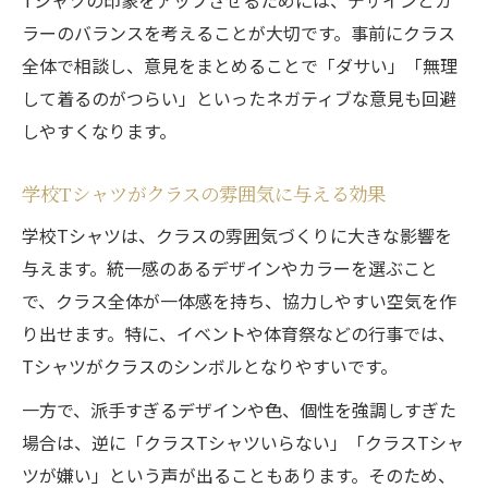
クラスTシャツデザイン選びの失敗例と対策
ラーのバランスを考えることが大切です。事前にクラス
学校Tシャツに個性を出すプリントの工夫
全体で相談し、意見をまとめることで「ダサい」「無理
シンプルな学校Tシャツで印象アップを狙う
して着るのがつらい」といったネガティブな意見も回避
しやすくなります。
学校Tシャツのおしゃれな組み合わせ方法
学校Tシャツと団結感の関係性を探る
学校Tシャツがクラスの雰囲気に与える効果
学校Tシャツが団結感を生み出す仕組みとは
学校Tシャツは、クラスの雰囲気づくりに大きな影響を
学校Tシャツでクラスの一体感を高める方法
与えます。統一感のあるデザインやカラーを選ぶこと
クラスTシャツが印象に与える団結効果とは
で、クラス全体が一体感を持ち、協力しやすい空気を作
学校Tシャツで仲間意識を高めるポイント
り出せます。特に、イベントや体育祭などの行事では、
団結感を強める学校Tシャツの工夫を紹介
Tシャツがクラスのシンボルとなりやすいです。
色とプリントで個性が映える学校Tシャツ
一方で、派手すぎるデザインや色、個性を強調しすぎた
学校Tシャツで個性を表現する色とプリント
場合は、逆に「クラスTシャツいらない」「クラスTシャ
クラスTシャツに映えるプリント技法の選び
ツが嫌い」という声が出ることもあります。そのため、