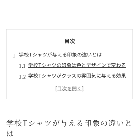
目次
学校Tシャツが与える印象の違いとは
学校Tシャツの印象は色とデザインで変わる
学校Tシャツがクラスの雰囲気に与える効果
クラスTシャツの印象を左右するポイント解
説
学校Tシャツが団結感に及ぼす影響とは何か
印象アップに学校Tシャツが果たす役割とは
学校Tシャツが与える印象の違いと
好印象を作る学校Tシャツの色選び術
は
学校Tシャツで人気色を選ぶメリットと注意