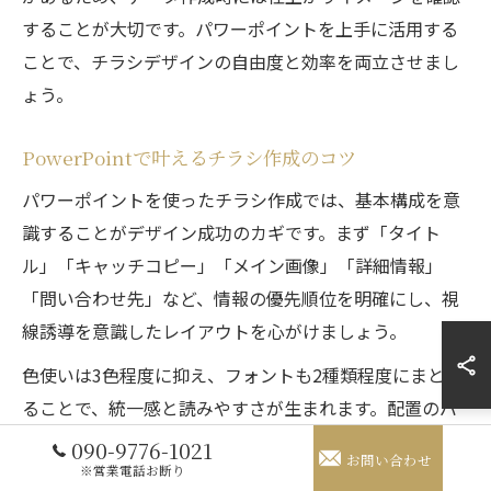
することが大切です。パワーポイントを上手に活用する
ことで、チラシデザインの自由度と効率を両立させまし
ょう。
PowerPointで叶えるチラシ作成のコツ
パワーポイントを使ったチラシ作成では、基本構成を意
識することがデザイン成功のカギです。まず「タイト
ル」「キャッチコピー」「メイン画像」「詳細情報」
「問い合わせ先」など、情報の優先順位を明確にし、視
線誘導を意識したレイアウトを心がけましょう。
色使いは3色程度に抑え、フォントも2種類程度にまとめ
ることで、統一感と読みやすさが生まれます。配置のバ
ランスを整えるためには、グリッド線やガイドを活用す
090-9776-1021
お問い合わせ
ると便利です。実践例として、イベント告知チラシでは
※営業電話お断り