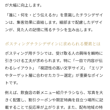
ビフォーアフターで分かるチラシ改善の道
が大幅に向上します。
情報詰め込み過ぎのNG例に学ぶ整理術
「誰に・何を・どう伝えるか」を意識したチラシデザイ
デザインの4大原則で仕上がり向上へ
ンは、集客効果に直結します。細部まで配慮したデザイ
チラシデザインに活きる4大原則の使い方
ンが、見た人の記憶に残るチラシを生み出します。
近接・整列・反復・対比の効果を徹底解説
仕上がりが変わるチラシデザインの基本
ポスティングチラシデザインに求められる要素とは
デザイン4大ルールでプロ級の印象に
ポスティング用チラシでは、受け取る人の興味を瞬時に
チラシ 効果的なデザインを支える原則
引きつける工夫が求められます。特に「一目で内容が伝
PowerPoint活用で簡単チラシ制作を実現
わるレイアウト」「視認性の高い文字サイズ」「エリア
やターゲット層に合わせたカラー選定」が重要なポイン
チラシデザインはパワポ活用で自由度アッ
トです。
プ
PowerPointで叶えるチラシ作成のコツ
例えば、飲食店の新メニュー紹介チラシなら、写真を大
きく配置し、割引クーポンや限定特典を目立つ場所に記
テンプレート無料で時短チラシデザイン
載することで反応率が上がります。また、配布地域の特
ワードとの違いを知って賢く選択