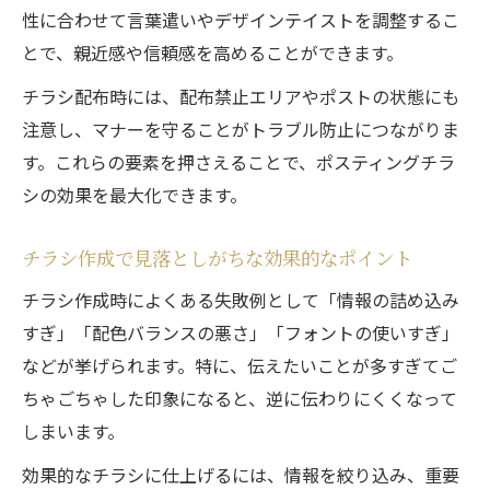
性に合わせて言葉遣いやデザインテイストを調整するこ
画像配置も自在なチラシデザイン術
とで、親近感や信頼感を高めることができます。
ポスティング時に意識したい注意点とは
チラシ配布時には、配布禁止エリアやポストの状態にも
チラシデザインと配布時のマナー徹底解説
注意し、マナーを守ることがトラブル防止につながりま
ポスティングでやってはいけない行動例
す。これらの要素を押さえることで、ポスティングチラ
配布禁止エリアと重複投函を避ける工夫
シの効果を最大化できます。
濡れや破損を防ぐチラシ配布の注意点
トラブルゼロを目指すチラシデザインの配
チラシ作成で見落としがちな効果的なポイント
慮
チラシ作成時によくある失敗例として「情報の詰め込み
すぎ」「配色バランスの悪さ」「フォントの使いすぎ」
などが挙げられます。特に、伝えたいことが多すぎてご
ちゃごちゃした印象になると、逆に伝わりにくくなって
しまいます。
効果的なチラシに仕上げるには、情報を絞り込み、重要