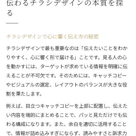
伝わるチラシデザインの本質を探
チラシ 効果的なデザインの原点を掘り下げ
る
る
集客力を高めるコツとチラシ作成術
チラシデザインで集客効果を最大化する工
チラシデザインで心に響く伝え方の秘密
夫
チラシデザインで最も重要なのは「伝えたいことをわか
ポスティング チラシ 作り方の基本と応用技
りやすく、心に響く形で届ける」ことです。見る人の心
チラシ作成で押さえたい集客ポイント
を動かすには、ターゲットが求めている情報を明確に伝
テンプレート無料活用で効率的に作る方法
えることが不可欠です。そのためには、キャッチコピー
やビジュアルの選定、レイアウトのバランスが大きな役
効果的なデザインで反響率を高める秘訣
割を果たします。
失敗例から学ぶチラシデザイン改善法
例えば、目立つキャッチコピーを上部に配置し、伝えた
チラシデザインのダメな例と改善ポイント
い内容を端的にまとめることで、パッと見ただけでも伝
余白不足が招く失敗とその対策法
わる構成になります。また、余白を適切に活用すること
過剰装飾の落とし穴を避けるデザイン術
で、情報が詰め込みすぎにならず、読みやすさと訴求力