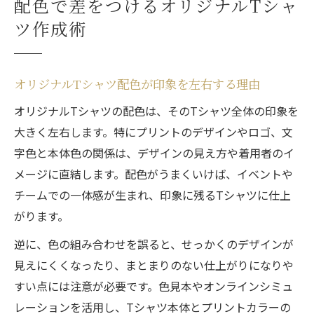
配色で差をつけるオリジナルTシャ
配色センスが光るオリジナルTシャツの選び
ツ作成術
方
Tシャツ色組み合わせのコツを徹底解説
オリジナルTシャツの色組み合わせ基本ルー
オリジナルTシャツ配色が印象を左右する理由
ル
オリジナルTシャツの配色は、そのTシャツ全体の印象を
反対色や同系色を活かしたTシャツ配色術
大きく左右します。特にプリントのデザインやロゴ、文
色見本を参考にした配色パターンの選び方
字色と本体色の関係は、デザインの見え方や着用者のイ
シミュレーターで試す色組み合わせのコツ
メージに直結します。配色がうまくいけば、イベントや
チームでの一体感が生まれ、印象に残るTシャツに仕上
イベント向けオリジナルTシャツ配色アイデ
がります。
ア
オリジナルTシャツ色見本を賢く活用する方法
逆に、色の組み合わせを誤ると、せっかくのデザインが
見えにくくなったり、まとまりのない仕上がりになりや
色見本で失敗しないオリジナルTシャツ選び
すい点には注意が必要です。色見本やオンラインシミュ
本体色とプリント色の見本活用ポイント
レーションを活用し、Tシャツ本体とプリントカラーの
人気配色例から学ぶ色見本の使い方