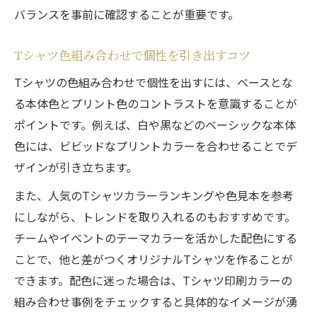
バランスを事前に確認することが重要です。
シミュレーションと色見本の併用法を解説
目的別に選ぶTシャツ色見本の活用方法
Tシャツ色組み合わせで個性を引き出すコツ
Tシャツ印刷カラー選びの失敗しない秘訣
Tシャツの色組み合わせで個性を出すには、ベースとな
オリジナルTシャツ印刷カラーの最適な選び
る本体色とプリント色のコントラストを意識することが
方
ポイントです。例えば、白や黒などのベーシックな本体
プリントが映える色選びの基本ポイント
色には、ビビッドなプリントカラーを合わせることでデ
文字色と本体色の組み合わせ実践例
ザインが引き立ちます。
色見本で確認する印刷カラーの効果的選択
また、人気のTシャツカラーランキングや色見本を参考
カラー選びで避けたい失敗パターン
にしながら、トレンドを取り入れるのもおすすめです。
人気Tシャツ色ランキングから選ぶ配色術
チームやイベントのテーマカラーを活かした配色にする
ことで、他と差がつくオリジナルTシャツを作ることが
人気色ランキングに学ぶオリジナルTシャツ
できます。配色に迷った場合は、Tシャツ印刷カラーの
配色
組み合わせ事例をチェックすると具体的なイメージが湧
定番カラーと組み合わせる配色のコツ