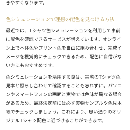
きやすくなります。
トレンドカラーを取り入れたTシャツ配色法
ランキング上位色で作る印象的な配色例
色シミュレーションで理想の配色を見つける方法
人気カラーのメリットと選び方ガイド
最近では、Tシャツ色シミュレーションを利用して事前
メンズにもおすすめなTシャツ色の組み合わせ
に配色を確認できるサービスが増えています。オンライ
メンズ向けオリジナルTシャツ配色の選び方
ン上で本体色やプリント色を自由に組み合わせ、完成イ
定番メンズカラーを活かした配色術
メージを視覚的にチェックできるため、配色に自信がな
おすすめメンズ配色で差をつけるポイント
い方にもおすすめです。
落ち着きと個性を両立するTシャツ色選び
色シミュレーションを活用する際は、実際のTシャツ色
シミュレーターで選ぶメンズ配色のコツ
見本と照らし合わせて確認することも忘れずに。パソコ
ンやスマートフォンの画面と実物では色味が異なる場合
があるため、最終決定前には必ず実物サンプルや色見本
帳でチェックしましょう。これにより、思い通りのオリ
ジナルTシャツ配色に近づけることができます。