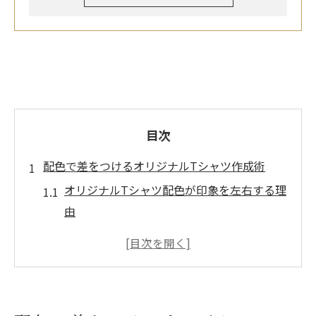
目次
配色で差をつけるオリジナルTシャツ作成術
オリジナルTシャツ配色が印象を左右する理
由
Tシャツ色組み合わせで個性を引き出すコツ
色シミュレーションで理想の配色を見つけ
る方法
本体色とプリントのバランスが重要な理由