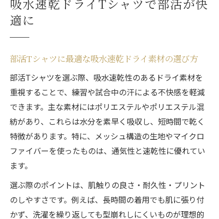
吸水速乾ドライTシャツで部活が快
部活Tシャツは吸水速乾ドライ素材で差がつ
適に
く快適さ
ドライTシャツで叶える部活のベタつき防止
と快適性
部活Tシャツに最適な吸水速乾ドライ素材の選び方
チームTシャツ作成に適した素材の選び方
部活Tシャツを選ぶ際、吸水速乾性のあるドライ素材を
部活Tシャツにおすすめの吸水速乾ドライ素
重視することで、練習や試合中の汗による不快感を軽減
材の特徴
できます。主な素材にはポリエステルやポリエステル混
ドライ素材の部活Tシャツでチーム一体感を
紡があり、これらは水分を素早く吸収し、短時間で乾く
高める方法
特徴があります。特に、メッシュ構造の生地やマイクロ
吸水速乾ドライTシャツ選びで失敗しないポ
ファイバーを使ったものは、通気性と速乾性に優れてい
イント
ます。
チームオリジナルTシャツの素材選びと吸水
選ぶ際のポイントは、肌触りの良さ・耐久性・プリント
速乾の重要性
のしやすさです。例えば、長時間の着用でも肌に張り付
部活Tシャツで重視すべき吸水速乾ドライの
かず、洗濯を繰り返しても型崩れしにくいものが理想的