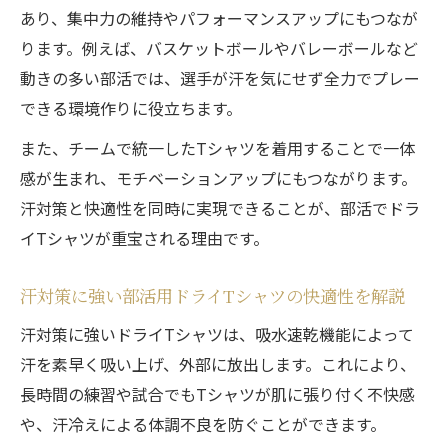
機能性
あり、集中力の維持やパフォーマンスアップにもつなが
ります。例えば、バスケットボールやバレーボールなど
ドライ素材Tシャツでスポーツ部活の快適性
動きの多い部活では、選手が汗を気にせず全力でプレー
を向上
できる環境作りに役立ちます。
吸水速乾性が部活Tシャツに与えるメリット
を解説
また、チームで統一したTシャツを着用することで一体
感が生まれ、モチベーションアップにもつながります。
スポーツ用部活Tシャツに最適なドライ素材
汗対策と快適性を同時に実現できることが、部活でドラ
の特徴
イTシャツが重宝される理由です。
ドライTシャツで部活パフォーマンスを高め
る理由
汗対策に強い部活用ドライTシャツの快適性を解説
オリジナルTシャツで一体感と個性を演出
汗対策に強いドライTシャツは、吸水速乾機能によって
部活Tシャツで一体感と個性を両立するデザ
汗を素早く吸い上げ、外部に放出します。これにより、
イン法
長時間の練習や試合でもTシャツが肌に張り付く不快感
吸水速乾ドライ素材が引き出すチームTシャ
や、汗冷えによる体調不良を防ぐことができます。
ツの個性