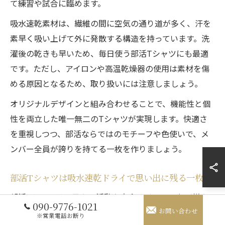
て練習や試合に臨めます。
吸水速乾素材は、繊維の間に空気の通り道が多く、汗を
素早く吸い上げて外に発散する構造を持っています。洗
濯後の乾きも早いため、毎日使う部活Tシャツにも最適
です。ただし、アイロンや高温乾燥器の使用は素材を傷
める原因となるため、取り扱いには注意しましょう。
オリジナルデザインと組み合わせることで、機能性と個
性を両立した唯一無二のTシャツが実現します。快適さ
を重視しつつ、部活ならではのモチーフや色使いで、メ
ンバー全員が誇りを持てる一枚を作りましょう。
部活Tシャツは吸水速乾ドライで思い出に残る一枚に
部活Tシャツは、日々の活動や大会、イベントなど様々
090-9776-1021
お問い合わせ
なシーンで活躍するアイテムです。吸水速乾ドライ素材
※営業電話お断り