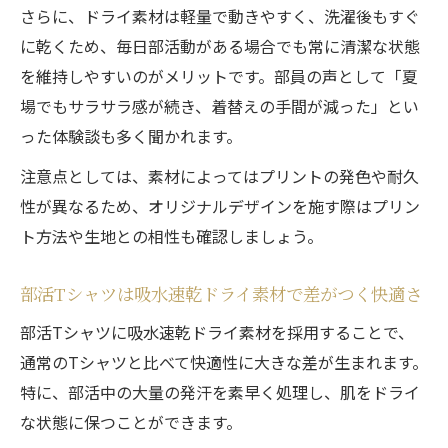
さらに、ドライ素材は軽量で動きやすく、洗濯後もすぐ
オリジナルデザインTシャツで部活の団結力
に乾くため、毎日部活動がある場合でも常に清潔な状態
を強化
を維持しやすいのがメリットです。部員の声として「夏
ドライTシャツの吸水速乾機能で快適な個性
場でもサラサラ感が続き、着替えの手間が減った」とい
派Tシャツを
った体験談も多く聞かれます。
部活Tシャツは吸水速乾ドライで思い出に残
注意点としては、素材によってはプリントの発色や耐久
る一枚に
性が異なるため、オリジナルデザインを施す際はプリン
部活ドライTシャツの魅力と快適性の秘訣
ト方法や生地との相性も確認しましょう。
部活Tシャツの吸水速乾ドライ素材が快適性
を支える
部活Tシャツは吸水速乾ドライ素材で差がつく快適さ
ドライTシャツが持つ吸水速乾の快適機能を
部活Tシャツに吸水速乾ドライ素材を採用することで、
解説
通常のTシャツと比べて快適性に大きな差が生まれます。
部活で選ばれるTシャツは吸水速乾ドライが
特に、部活中の大量の発汗を素早く処理し、肌をドライ
決め手
な状態に保つことができます。
快適な部活には吸水速乾ドライTシャツが欠