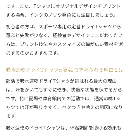
機能性
です。また、Tシャツにオリジナルデザインをプリント
ドライ素材で実現！汗対策とデザイン両立法
する場合、インクのノリや発色にも注目しましょう。
部活Tシャツは吸水速乾ドライで機能とデザ
初心者の方は、スポーツ専用の定番ドライTシャツから
インを両立
選ぶと失敗が少なく、経験者やデザインにこだわりたい
ドライTシャツの吸水速乾性とオリジナル性
方は、プリント技法やカスタマイズの幅が広い素材を選
を活かすコツ
択するのがおすすめです。
チームTシャツ作成でデザインと機能性を両
吸水速乾ドライTシャツが部活で求められる理由とは
立する方法
吸水速乾ドライTシャツでデザインの自由度
部活で吸水速乾ドライTシャツが選ばれる最大の理由
が広がる理由
は、汗をかいてもすぐに乾き、快適な状態を保てるから
です。特に夏場や体育館内での活動では、通常の綿Tシ
部活用ドライTシャツは機能性とデザインで
ャツでは汗が残りやすく、ベタつきや冷えの原因になり
選ぶ時代
ます。
スポーツ部活Tシャツに求める機能性とは
部活Tシャツに欠かせない吸水速乾ドライの
吸水速乾のドライTシャツは、体温調節を助ける効果も