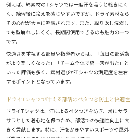
例えば、綿素材のTシャツでは一度汗を吸うと乾きにく
かせない理由
く、練習後に冷えを感じやすいですが、ドライ素材なら
部活Tシャツの吸水速乾ドライが人気の秘密
その心配が大幅に軽減されます。また、繰り返し洗濯し
とは
ても型崩れしにくく、長期間使用できるのも魅力の一つ
です。
快適さを重視する部員や指導者からは、「毎日の部活動
がより楽しくなった」「チーム全体で統一感が出た」と
いった評価も多く、素材選びがTシャツの満足度を左右
するポイントとなっています。
ドライTシャツで叶える部活のベタつき防止と快適性
ドライTシャツは、汗によるベタつきを防ぎ、常にサラ
サラとした着心地を保つため、部活での快適性向上に大
きく貢献します。特に、汗をかきやすいスポーツや屋外