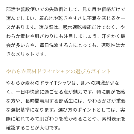
吸水速乾ドライTシャツ素材の特徴を解説
部活や普段使いでの失敗例として、見た目や価格だけで
やわらか素材Tシャツの選び方と比較ポイン
選んでしまい、着心地や乾きやすさに不満を感じるケー
ト
スがあります。選ぶ際は、吸水速乾機能だけでなく、や
部活向き吸水速乾Tシャツの素材別メリット
わらか素材や肌ざわりにも注目しましょう。汗をかく機
会が多い方や、毎日洗濯する方にとっても、速乾性は大
Tシャツのドライ性能と肌触りを徹底比較
きなメリットです。
吸水速乾Tシャツ選びで注目すべき素材とは
汗を素早く逃すやわらかドライTシャツとは
やわらか素材ドライTシャツの選び方ポイント
吸水速乾Tシャツで汗による不快感を減らす
やわらか素材のドライTシャツは、肌への刺激が少な
方法
く、一日中快適に過ごせる点が魅力です。特に肌が敏感
部活に最適なやわらかドライTシャツの特徴
な方や、長時間着用する部活生には、やわらかさが重要
ドライ素材Tシャツの吸水速乾力を実感する
な選択基準になります。選び方のポイントとしては、実
瞬間
際に触れてみて肌ざわりを確かめることや、素材表示を
Tシャツ選びで汗対策に強い素材を見極める
確認することが大切です。