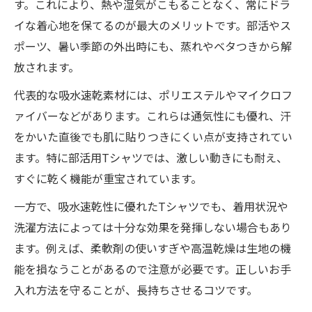
す。これにより、熱や湿気がこもることなく、常にドラ
方
イな着心地を保てるのが最大のメリットです。部活やス
ドライ素材Tシャツの肌触りを最大限に活か
ポーツ、暑い季節の外出時にも、蒸れやベタつきから解
す工夫
放されます。
吸水速乾Tシャツで一年中快適に過ごすポイ
代表的な吸水速乾素材には、ポリエステルやマイクロフ
ント
ァイバーなどがあります。これらは通気性にも優れ、汗
をかいた直後でも肌に貼りつきにくい点が支持されてい
ます。特に部活用Tシャツでは、激しい動きにも耐え、
すぐに乾く機能が重宝されています。
一方で、吸水速乾性に優れたTシャツでも、着用状況や
洗濯方法によっては十分な効果を発揮しない場合もあり
ます。例えば、柔軟剤の使いすぎや高温乾燥は生地の機
能を損なうことがあるので注意が必要です。正しいお手
入れ方法を守ることが、長持ちさせるコツです。