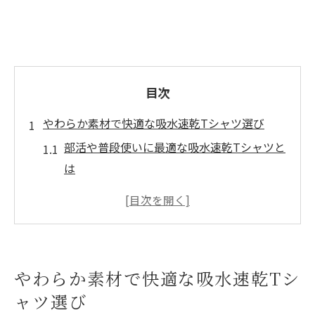
目次
やわらか素材で快適な吸水速乾Tシャツ選び
部活や普段使いに最適な吸水速乾Tシャツと
は
やわらか素材ドライTシャツの選び方ポイン
ト
Tシャツの吸水速乾機能で蒸れ知らずの快適
さを実現
やわらか素材で快適な吸水速乾Tシ
肌ざわりの良さが決め手の部活用Tシャツ選
ャツ選び
び