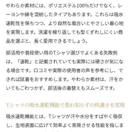
やわらかドライTシャツが叶える快適な部活
やわらか素材には、ポリエステル100％だけでなく、レ
生活
ーヨンや綿を混紡したタイプもあります。これらは吸水
毎日使いたくなる吸水速乾Tシャツの魅力
速乾性を保ちつつ、より自然な風合いとやさしい着心地
吸水速乾ドライTシャツが日常を変える理由
を実現します。洗濯を繰り返しても型くずれしにくい商
やわらか素材Tシャツの快適さを体感する瞬
品を選ぶと、長く愛用できるでしょう。
間
部活用や普段使い用のTシャツ選びでよくある失敗例
部活にも普段着にも選ばれるTシャツの秘密
は、「速乾」と記載されていても実際には硬さが気にな
吸水速乾Tシャツを毎日使うメリットとは
る場合です。口コミや実際の使用者の声を参考にし、で
ドライTシャツで洗濯後もすぐ乾く利便性
きれば試着をおすすめします。やわらか素材は、汗をか
いてもごわつかず、部活後の着替えもスムーズです。
肌触り重視派が選ぶドライTシャツ活用術
やわらか素材のドライTシャツで肌ストレス
Tシャツの吸水速乾機能で蒸れ知らずの快適さを実現
軽減
吸水速乾機能とは、Tシャツが汗や水分をすばやく吸収
吸水速乾Tシャツの快適な使い方アイデア集
し、生地表面に広げて効率よく蒸発させる性能を指しま
部活後も気持ちよく着られるTシャツの選び