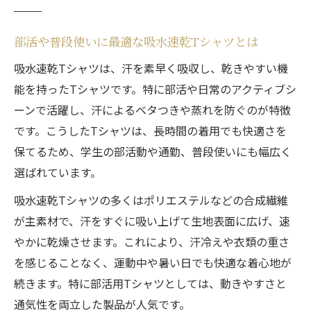
吸水速乾Tシャツで毎日の洗濯もラクにする
秘訣
部活や普段使いに最適な吸水速乾Tシャツとは
部活や日常に最適なドライTシャツ体験
吸水速乾Tシャツは、汗を素早く吸収し、乾きやすい機
部活におすすめの吸水速乾Tシャツを徹底比
能を持ったTシャツです。特に部活や日常のアクティブシ
較
ーンで活躍し、汗によるベタつきや蒸れを防ぐのが特徴
やわらかいドライTシャツで快適な日常を実
です。こうしたTシャツは、長時間の着用でも快適さを
感
保てるため、学生の部活動や通勤、普段使いにも幅広く
吸水速乾Tシャツが部活に選ばれる理由とは
選ばれています。
Tシャツ選びで重視したい吸水速乾とやわら
吸水速乾Tシャツの多くはポリエステルなどの合成繊維
か素材
が主素材で、汗をすぐに吸い上げて生地表面に広げ、速
スポーツも日常も活躍するドライTシャツの
やかに乾燥させます。これにより、汗冷えや衣類の重さ
特徴
を感じることなく、運動中や暑い日でも快適な着心地が
吸水速乾Tシャツの素材比較と選び方のポイン
続きます。特に部活用Tシャツとしては、動きやすさと
ト
通気性を両立した製品が人気です。