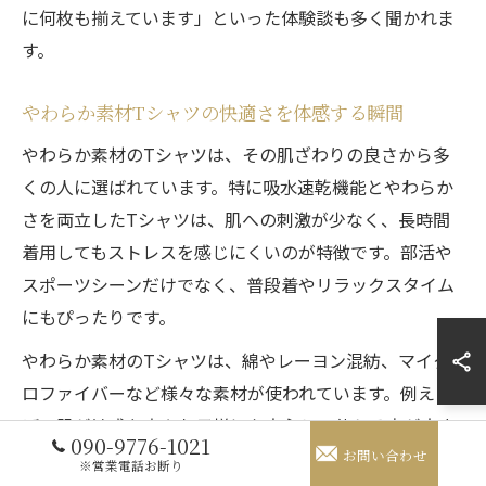
に何枚も揃えています」といった体験談も多く聞かれま
す。
やわらか素材Tシャツの快適さを体感する瞬間
やわらか素材のTシャツは、その肌ざわりの良さから多
くの人に選ばれています。特に吸水速乾機能とやわらか
さを両立したTシャツは、肌への刺激が少なく、長時間
着用してもストレスを感じにくいのが特徴です。部活や
スポーツシーンだけでなく、普段着やリラックスタイム
にもぴったりです。
やわらか素材のTシャツは、綿やレーヨン混紡、マイク
ロファイバーなど様々な素材が使われています。例え
ば、肌が敏感な方やお子様にも安心して使える点が大き
090-9776-1021
お問い合わせ
な魅力です。また、Tシャツのごわつきやチクチク感が
※営業電話お断り